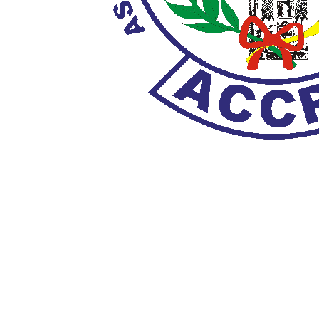
Taller Welcom
por
ACCPL
|
Ago 17, 2021
|
OFERTAS